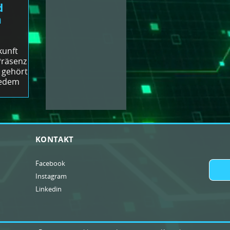
d
n
kunft
Präsenz
 gehört
jedem
KONTAKT
Facebook
Instagram
Linkedin