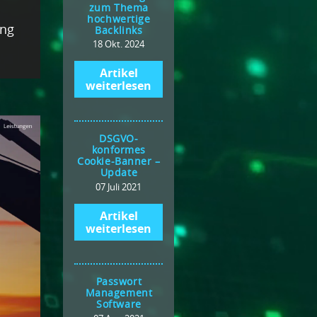
zum Thema
hochwertige
ung
Backlinks
18 Okt. 2024
Artikel
weiterlesen
DSGVO-
konformes
Cookie-Banner –
Update
07 Juli 2021
Artikel
weiterlesen
Passwort
Management
Software