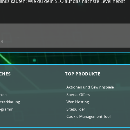
links kaufen: Wie du dein SEO auf das nächste Level hebst
24
CHES
TOP PRODUKTE
Aktionen und Gewinnspiele
rten
Special Offers
tzerklärung
Web Hosting
rogramm
SiteBuilder
Cookie Management Tool