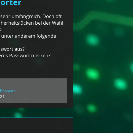
örter
t sehr umfangreich. Doch oft
cherheitslücken bei der Wahl
.
n unter anderem folgende
sswort aus?
heres Passwort merken?
 Passwort
021