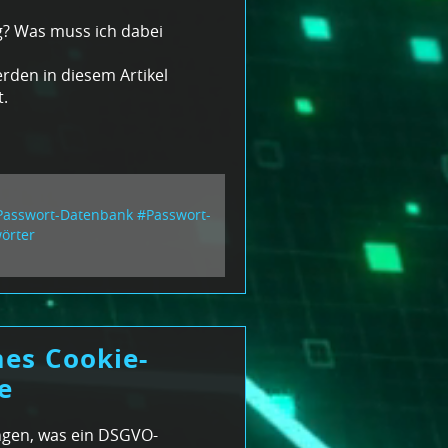
g? Was muss ich dabei
rden in diesem Artikel
.
Passwort-Datenbank
#Passwort-
örter
1
es Cookie-
e
ngen, was ein DSGVO-