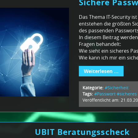
Sichere Passw
Das Thema IT-Security is
entstehen die größten Si
des passenden Passworts
In diesem Beitrag werde
Fragen behandelt:
Wie sieht ein sicheres Pa
Wie kann ich mir ein sic
Weiterlesen ...
Kategorie:
#Sicherheit
Tags:
#Passwort
#sicheres
Veröffentlicht am: 21.03.2
UBIT Beratungsscheck